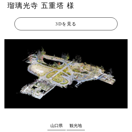
瑠璃光寺 五重塔 様
3Dを見る
山口県
観光地