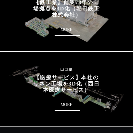
【鉄工業】創業78年の工
場拠点を3D化（朝日鉄工
株式会社）
MORE
山口県
【医療サービス】本社の
リネン工場を3D化（西日
本医療サービス）
MORE