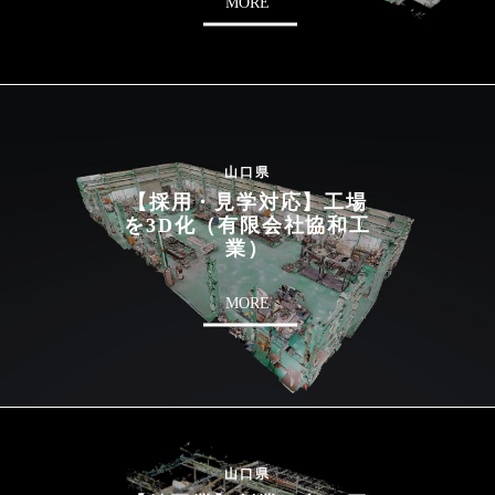
MORE
山口県
【採用・見学対応】工場
を3D化（有限会社協和工
業）
MORE
山口県