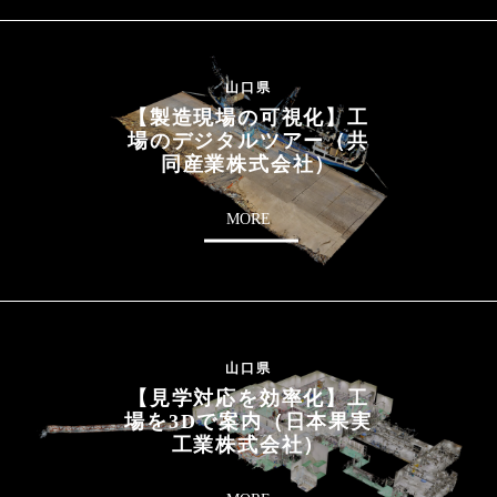
山口県
【製造現場の可視化】工
場のデジタルツアー（共
同産業株式会社）
MORE
山口県
【見学対応を効率化】工
場を3Dで案内（日本果実
工業株式会社）