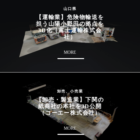
山口県
【運輸業】危険物輸送を
担う山陽小野田の拠点を
3D化（富士運輸株式会
社）
MORE
卸売、小売業
【卸売・製造業】下関の
紙商社の本社を3D公開
（コーエー株式会社）
MORE