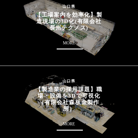
山口県
【工場案内を効率化】製
造現場の3D化(有限会社
長州テクノス)
MORE
山口県
【製造業の採用課題】職
場・設備を3Dで可視化
（有限会社森板金製作
所）
MORE