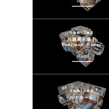
MORE
不動産・工務店
川越展示場｜
Panasonic Homes
MORE
不動産・工務店
ルナホーム