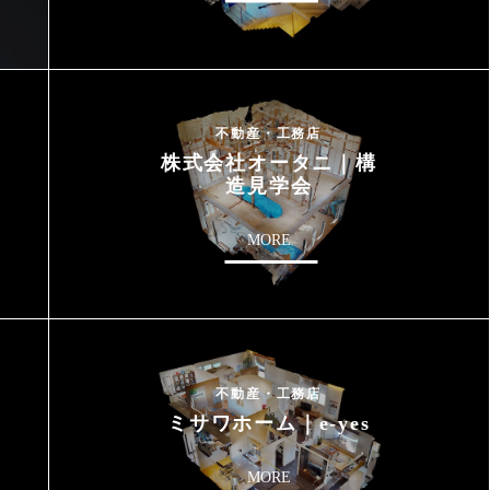
不動産・工務店
株式会社オータニ｜構
造見学会
MORE
不動産・工務店
ミサワホーム｜e-yes
MORE