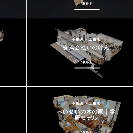
MORE
不動産・工務店
株式会社いのけん
MORE
不動産・工務店
へいせいの木の家｜学
研モデル
MORE