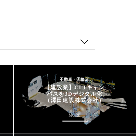
不動産・工務店
【建設業】CLTキャン
パスを3Dデジタル化
（澤田建設株式会社）
MORE