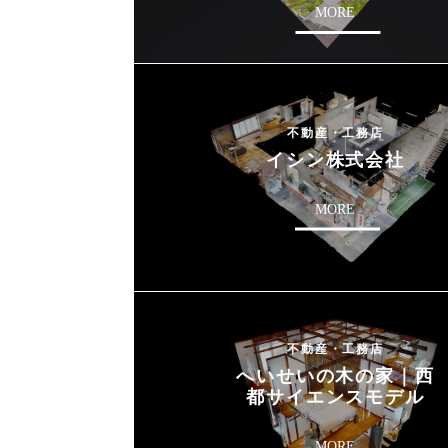
MORE
不動産・工務店
イシン株式会社
MORE
不動産・工務店
へいせいの木の家｜西
都サイエンスモデル
MORE