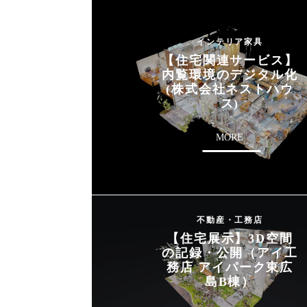
インテリア家具
【住宅関連サービス】
内覧環境のデジタル化
(株式会社ネストハウ
ス)
MORE
不動産・工務店
【住宅展示】3D空間
の記録・公開（アイ工
務店 アイパーク東広
島B棟）