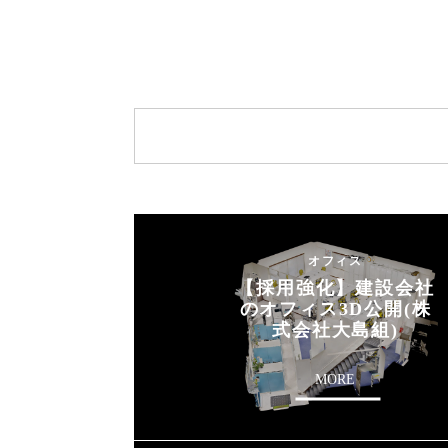
オフィス
【採用強化】建設会社
のオフィス3D公開(株
式会社大島組)
MORE