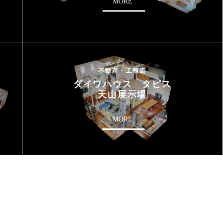
MORE
不動産・工務店
ダイワハウス タピス
天山展示場
MORE