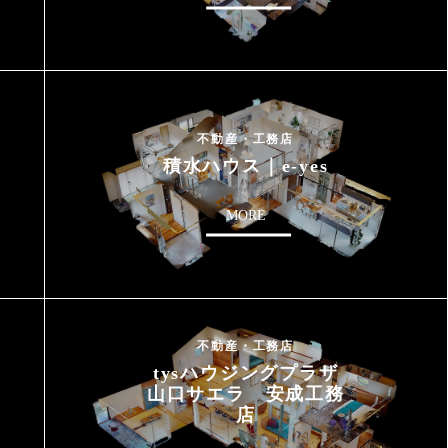
不動産・工務店
積水ハウス｜e-yes
MORE
不動産・工務店
tysハウジングプラザ
山口サエラ 安成工務
店