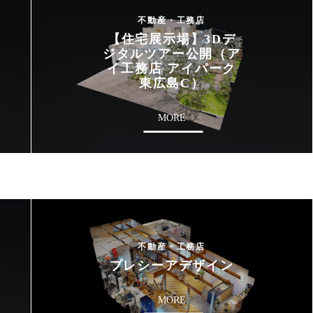
不動産・工務店
【住宅展示場】3Dデ
ジタルツアー公開（ア
イ工務店 アイパーク
東広島C）
MORE
不動産・工務店
プレシーアデザイン
MORE