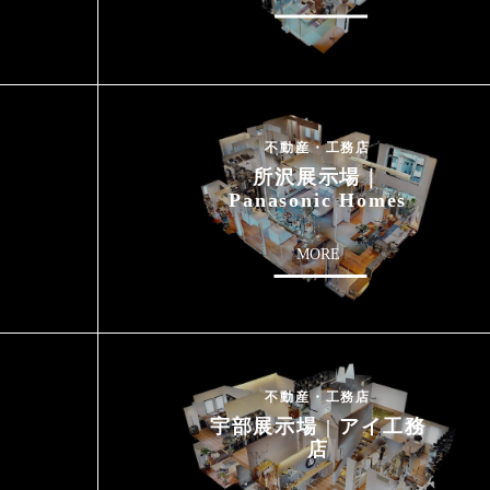
不動産・工務店
所沢展示場｜
Panasonic Homes
MORE
不動産・工務店
宇部展示場 | アイ工務
店