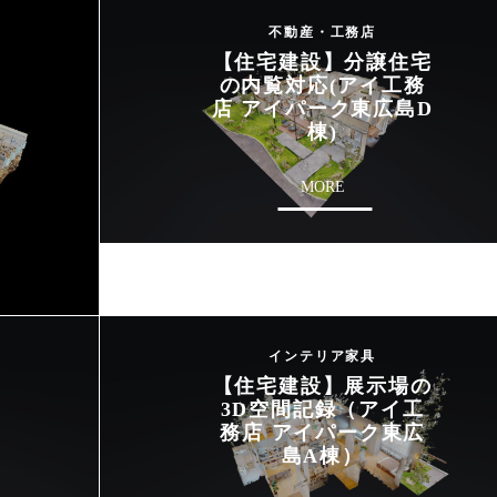
不動産・工務店
【住宅建設】分譲住宅
の内覧対応(アイ工務
店 アイパーク東広島D
棟)
MORE
インテリア家具
【住宅建設】展示場の
3D空間記録（アイ工
務店 アイパーク東広
島A棟）