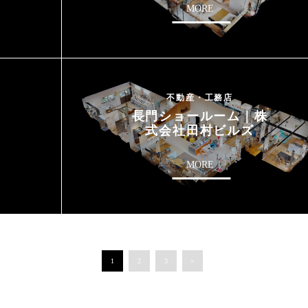
MORE
不動産・工務店
長門ショールーム｜株
式会社田村ビルズ
MORE
1
2
3
＞