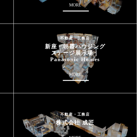
MORE
不動産・工務店
新座・朝霞ハウジング
ステージ展示場｜
Panasonic Homes
MORE
不動産・工務店
株式会社 成匠