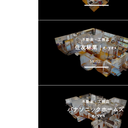
不動産・工務店
住友林業｜e-yes
MORE
不動産・工務店
パナソニックホームズ
｜e-yes